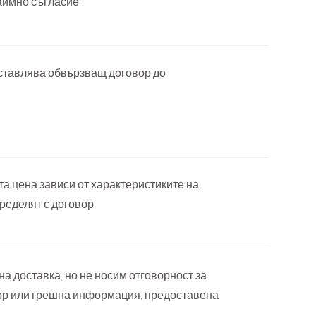
аимно съгласие.
ставлява обвързващ договор до
а цена зависи от характеристиките на
ределят с договор.
а доставка, но не носим отговорност за
ор или грешна информация, предоставена