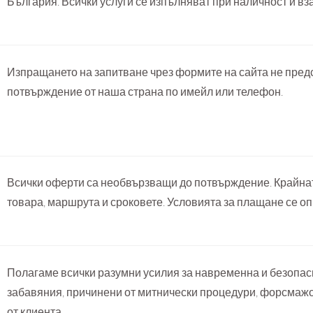
България. Всички услуги се изпълняват при наличност и вз
Изпращането на запитване чрез формите на сайта не пред
потвърждение от наша страна по имейл или телефон.
Всички оферти са необвързващи до потвърждение. Крайнат
товара, маршрута и сроковете. Условията за плащане се оп
Полагаме всички разумни усилия за навременна и безопасн
забавяния, причинени от митнически процедури, форсмаж
от клиента.