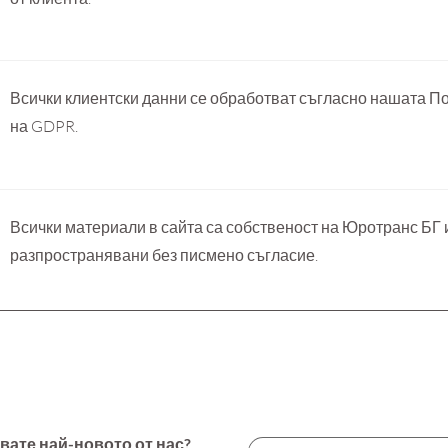
Всички клиентски данни се обработват съгласно нашата По
на GDPR.
Всички материали в сайта са собственост на Юротранс БГ и
разпространявани без писмено съгласие.
вате най-новото от нас?